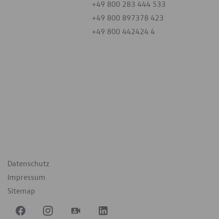
+49 800 283 444 533
+49 800 897378 423
+49 800 442424 4
iten
tag
07:30 - 18:00 Uhr
09:00 - 12:00 Uhr
geschlossen
ende Links
Datenschutz
Impressum
Sitemap