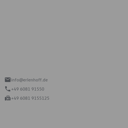
Erlenhoff GmbH
e 2-4
spach
info@erlenhoff.de
+49 6081 91550
+49 6081 9155125
mmern