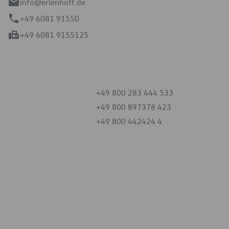
info@erlenhoff.de
+49 6081 91550
+49 6081 9155125
mmern
+49 800 283 444 533
+49 800 897378 423
+49 800 442424 4
iten
tag
07:30 - 18:00 Uhr
09:00 - 12:00 Uhr
geschlossen