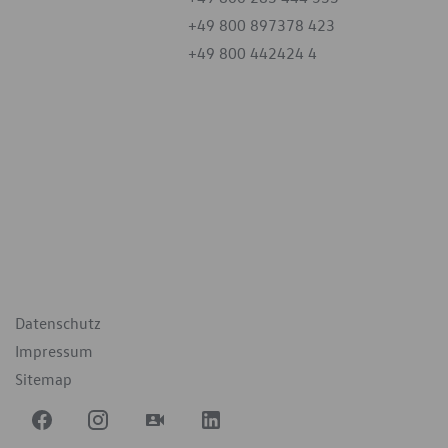
+49 800 897378 423
+49 800 442424 4
iten
tag
07:30 - 18:00 Uhr
09:00 - 12:00 Uhr
geschlossen
ende Links
Datenschutz
Impressum
Sitemap