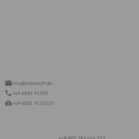
Erlenhoff GmbH
e 2-4
spach
info@erlenhoff.de
+49 6081 91550
+49 6081 9155125
mmern
+49 800 283 444 533