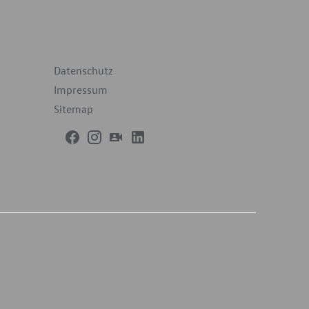
terführende Links
Datenschutz
Impressum
Sitemap
h dem weltweit harmonisierten Prüfverfahren für
2-Emissionen, typgenehmigt. Ab dem 1. September
CO2-Emissionswerte in vielen Fällen höher als die
 kommunizieren. Soweit es sich um Neuwagen
illig erfolgen. Soweit die NEFZ-Werte als