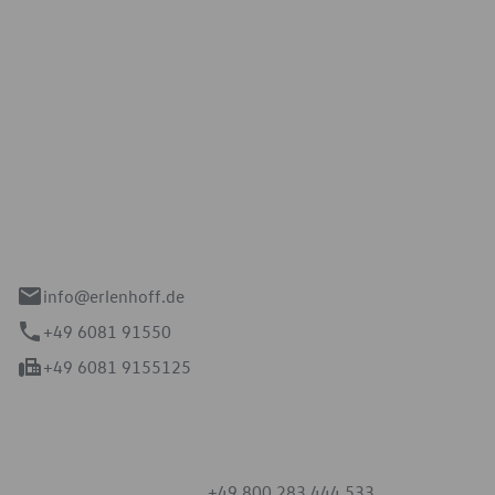
Erlenhoff GmbH
e 2-4
spach
info@erlenhoff.de
+49 6081 91550
+49 6081 9155125
mmern
+49 800 283 444 533