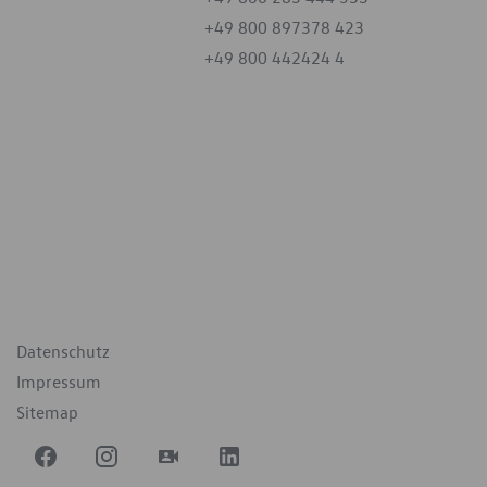
+49 800 897378 423
+49 800 442424 4
iten
tag
07:30 - 18:00 Uhr
09:00 - 12:00 Uhr
geschlossen
ende Links
Datenschutz
Impressum
Sitemap