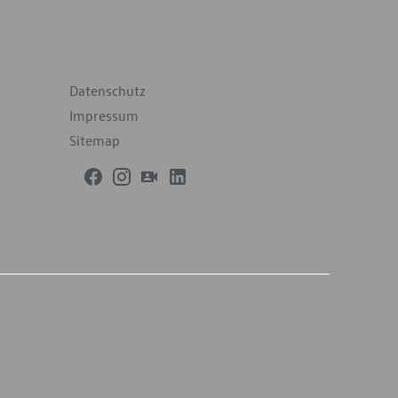
terführende Links
Datenschutz
Impressum
Sitemap
h dem weltweit harmonisierten Prüfverfahren für
2-Emissionen, typgenehmigt. Ab dem 1. September
CO2-Emissionswerte in vielen Fällen höher als die
 kommunizieren. Soweit es sich um Neuwagen
illig erfolgen. Soweit die NEFZ-Werte als