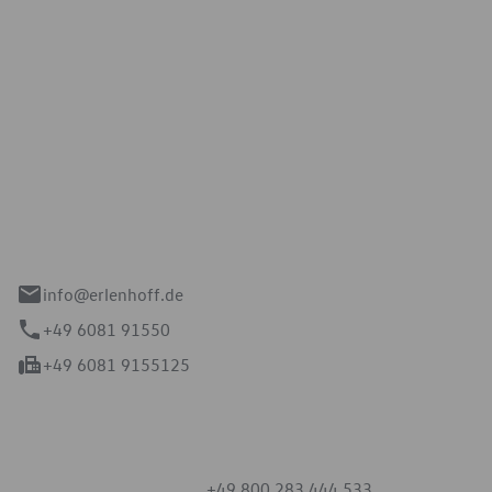
Erlenhoff GmbH
e 2-4
spach
info@erlenhoff.de
+49 6081 91550
+49 6081 9155125
mmern
+49 800 283 444 533