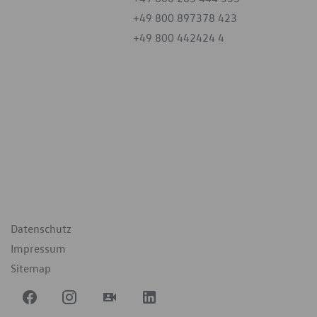
+49 800 897378 423
+49 800 442424 4
iten
tag
07:30 - 18:00 Uhr
09:00 - 12:00 Uhr
geschlossen
ende Links
Datenschutz
Impressum
Sitemap