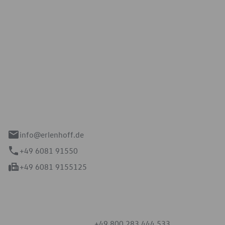
Erlenhoff GmbH
e 2-4
spach
info@erlenhoff.de
+49 6081 91550
+49 6081 9155125
mmern
+49 800 283 444 533