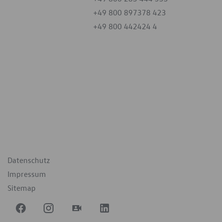
+49 800 897378 423
+49 800 442424 4
iten
tag
07:30 - 18:00 Uhr
09:00 - 12:00 Uhr
geschlossen
ende Links
Datenschutz
Impressum
Sitemap