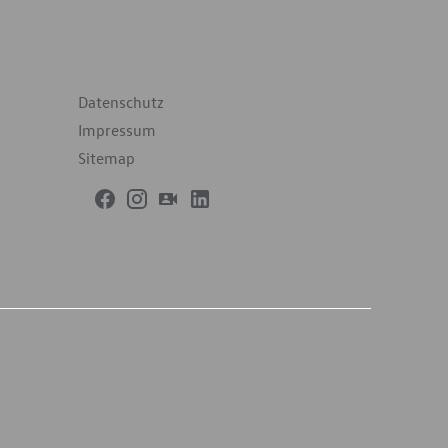
terführende Links
Datenschutz
Impressum
Sitemap
h dem weltweit harmonisierten Prüfverfahren für
2-Emissionen, typgenehmigt. Ab dem 1. September
CO2-Emissionswerte in vielen Fällen höher als die
 kommunizieren. Soweit es sich um Neuwagen
illig erfolgen. Soweit die NEFZ-Werte als