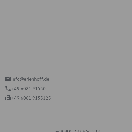
Erlenhoff GmbH
e 2-4
spach
info@erlenhoff.de
+49 6081 91550
+49 6081 9155125
mmern
+49 800 283 444 533