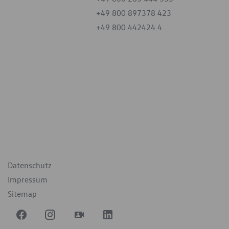
+49 800 897378 423
+49 800 442424 4
iten
tag
07:30 - 18:00 Uhr
09:00 - 12:00 Uhr
geschlossen
ende Links
Datenschutz
Impressum
Sitemap