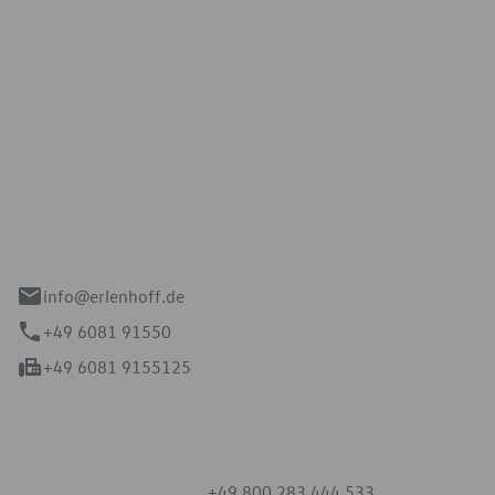
Erlenhoff GmbH
e 2-4
spach
info@erlenhoff.de
+49 6081 91550
+49 6081 9155125
mmern
+49 800 283 444 533