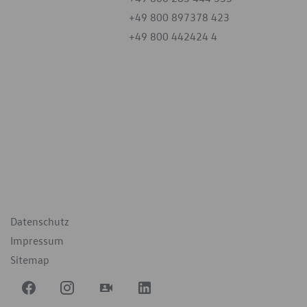
+49 800 897378 423
+49 800 442424 4
iten
tag
07:30 - 18:00 Uhr
09:00 - 12:00 Uhr
geschlossen
ende Links
Datenschutz
Impressum
Sitemap