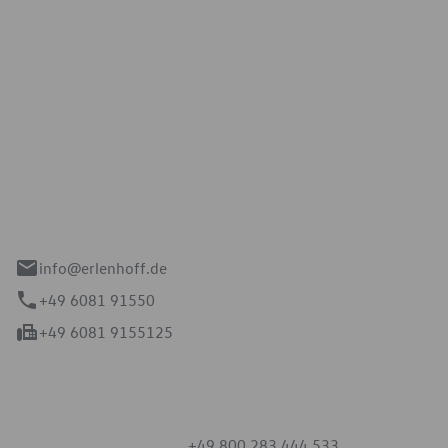
Erlenhoff GmbH
e 2-4
spach
info@erlenhoff.de
+49 6081 91550
+49 6081 9155125
mmern
+49 800 283 444 533