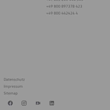
+49 800 897378 423
+49 800 442424 4
iten
tag
07:30 - 18:00 Uhr
09:00 - 12:00 Uhr
geschlossen
ende Links
Datenschutz
Impressum
Sitemap