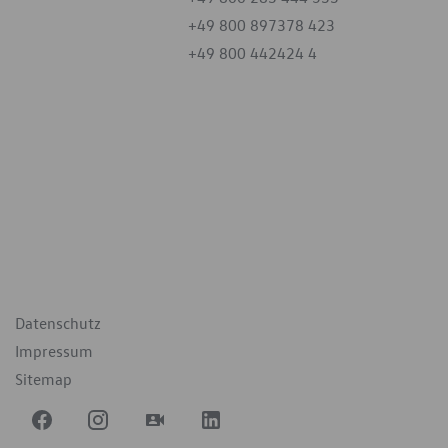
+49 800 897378 423
+49 800 442424 4
iten
tag
07:30 - 18:00 Uhr
09:00 - 12:00 Uhr
geschlossen
ende Links
Datenschutz
Impressum
Sitemap