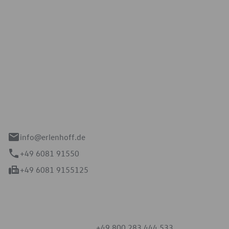
Erlenhoff GmbH
e 2-4
spach
info@erlenhoff.de
+49 6081 91550
+49 6081 9155125
mmern
+49 800 283 444 533