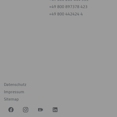
+49 800 897378 423
+49 800 442424 4
iten
tag
07:30 - 18:00 Uhr
09:00 - 12:00 Uhr
geschlossen
ende Links
Datenschutz
Impressum
Sitemap