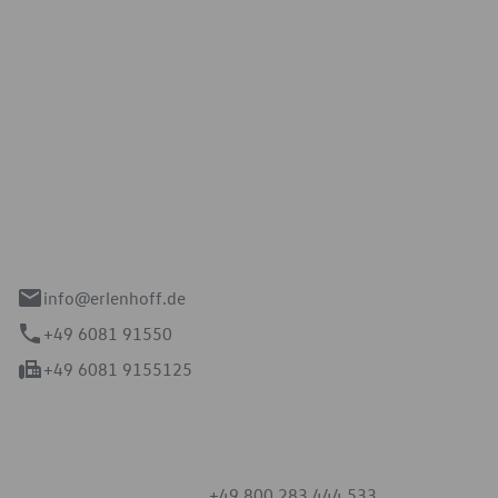
Erlenhoff GmbH
e 2-4
spach
info@erlenhoff.de
+49 6081 91550
+49 6081 9155125
mmern
+49 800 283 444 533