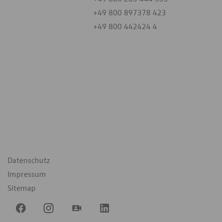
+49 800 897378 423
+49 800 442424 4
iten
tag
07:30 - 18:00 Uhr
09:00 - 12:00 Uhr
geschlossen
ende Links
Datenschutz
Impressum
Sitemap