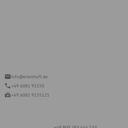
Erlenhoff GmbH
e 2-4
spach
info@erlenhoff.de
+49 6081 91550
+49 6081 9155125
mmern
+49 800 283 444 533