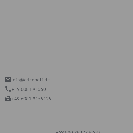
Erlenhoff GmbH
e 2-4
spach
info@erlenhoff.de
+49 6081 91550
+49 6081 9155125
mmern
+49 800 283 444 533