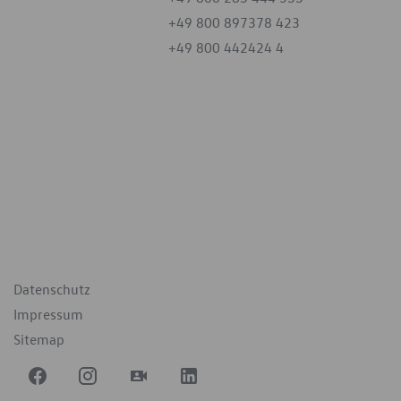
+49 800 897378 423
+49 800 442424 4
iten
tag
07:30 - 18:00 Uhr
09:00 - 12:00 Uhr
geschlossen
ende Links
Datenschutz
Impressum
Sitemap