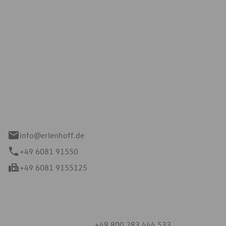
Erlenhoff GmbH
e 2-4
spach
info@erlenhoff.de
+49 6081 91550
+49 6081 9155125
mmern
+49 800 283 444 533