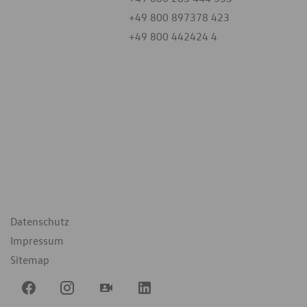
+49 800 897378 423
+49 800 442424 4
iten
tag
07:30 - 18:00 Uhr
09:00 - 12:00 Uhr
geschlossen
ende Links
Datenschutz
Impressum
Sitemap