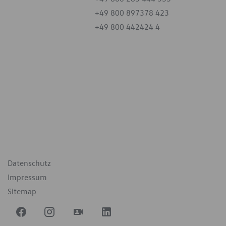
+49 800 897378 423
+49 800 442424 4
iten
tag
07:30 - 18:00 Uhr
09:00 - 12:00 Uhr
geschlossen
ende Links
Datenschutz
Impressum
Sitemap