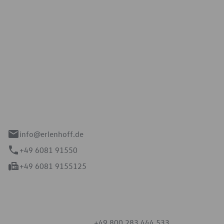
Erlenhoff GmbH
e 2-4
spach
info@erlenhoff.de
+49 6081 91550
+49 6081 9155125
mmern
+49 800 283 444 533