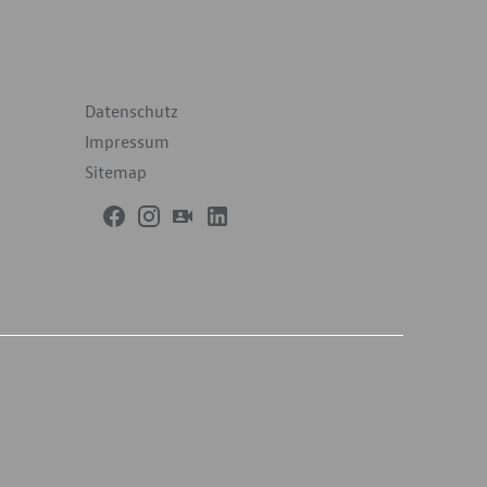
terführende Links
Datenschutz
Impressum
Sitemap
h dem weltweit harmonisierten Prüfverfahren für
2-Emissionen, typgenehmigt. Ab dem 1. September
CO2-Emissionswerte in vielen Fällen höher als die
 kommunizieren. Soweit es sich um Neuwagen
illig erfolgen. Soweit die NEFZ-Werte als