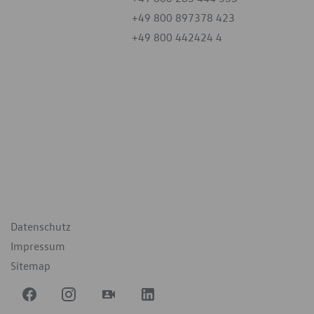
+49 800 897378 423
+49 800 442424 4
iten
tag
07:30 - 18:00 Uhr
09:00 - 12:00 Uhr
geschlossen
ende Links
Datenschutz
Impressum
Sitemap