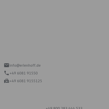
Erlenhoff GmbH
e 2-4
spach
info@erlenhoff.de
+49 6081 91550
+49 6081 9155125
mmern
+49 800 283 444 533