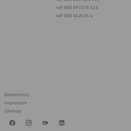
+49 800 897378 423
+49 800 442424 4
iten
tag
07:30 - 18:00 Uhr
09:00 - 12:00 Uhr
geschlossen
ende Links
Datenschutz
Impressum
Sitemap