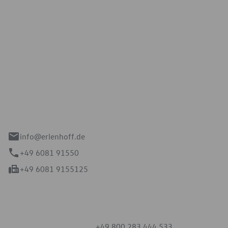
Erlenhoff GmbH
e 2-4
spach
info@erlenhoff.de
+49 6081 91550
+49 6081 9155125
mmern
+49 800 283 444 533