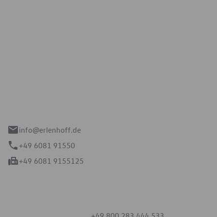
Erlenhoff GmbH
e 2-4
spach
info@erlenhoff.de
+49 6081 91550
+49 6081 9155125
mmern
+49 800 283 444 533