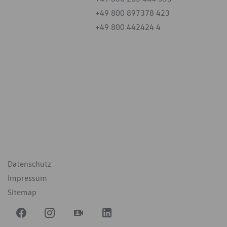
+49 800 897378 423
+49 800 442424 4
iten
tag
07:30 - 18:00 Uhr
09:00 - 12:00 Uhr
geschlossen
ende Links
Datenschutz
Impressum
Sitemap