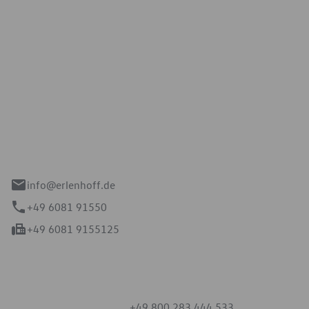
Erlenhoff GmbH
e 2-4
spach
info@erlenhoff.de
+49 6081 91550
+49 6081 9155125
mmern
+49 800 283 444 533