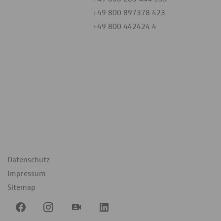
+49 800 897378 423
+49 800 442424 4
iten
tag
07:30 - 18:00 Uhr
09:00 - 12:00 Uhr
geschlossen
ende Links
Datenschutz
Impressum
Sitemap