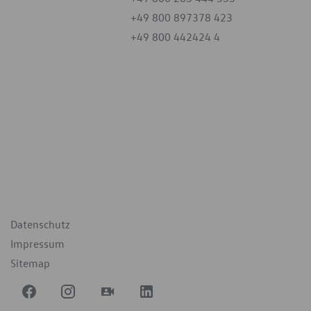
+49 800 897378 423
+49 800 442424 4
iten
tag
07:30 - 18:00 Uhr
09:00 - 12:00 Uhr
geschlossen
ende Links
Datenschutz
Impressum
Sitemap