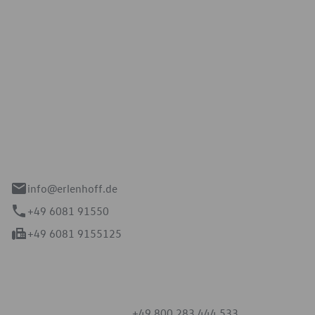
Erlenhoff GmbH
e 2-4
spach
info@erlenhoff.de
+49 6081 91550
+49 6081 9155125
mmern
+49 800 283 444 533